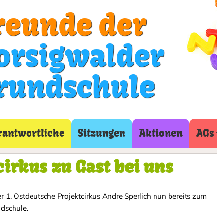
reunde der
orsigwalder
rundschule
rantwortliche
Sitzungen
Aktionen
AGs
cirkus zu Gast bei uns
er 1. Ostdeutsche Projektcirkus Andre Sperlich nun bereits zum
dschule.