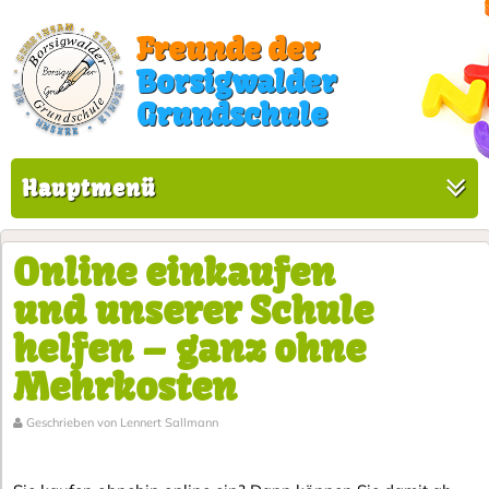
Freunde der
Borsigwalder
Grundschule
Hauptmenü
Online einkaufen
und unserer Schule
helfen – ganz ohne
Mehrkosten
Geschrieben von Lennert Sallmann