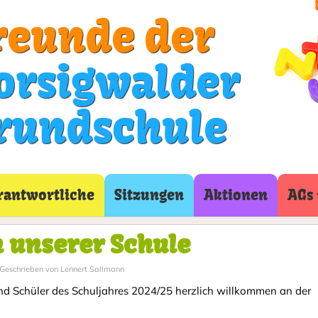
reunde der
orsigwalder
rundschule
rantwortliche
Sitzungen
Aktionen
AGs
 unserer Schule
Geschrieben von Lennert Sallmann
nd Schüler des Schuljahres 2024/25 herzlich willkommen an der